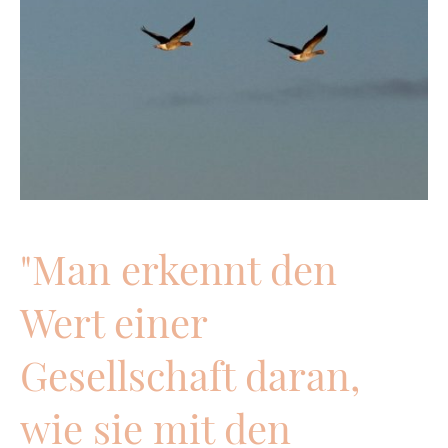
"Man erkennt den
Wert einer
Gesellschaft daran,
wie sie mit den